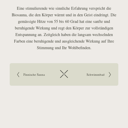
Eine stimulierende wie sinnliche Erfahrung verspricht die
Biosauna, die den Körper wärmt und in den Geist eindringt. Die
gemässigte Hitze von 55 bis 60 Grad hat eine sanfte und
beruhigende Wirkung und regt den Körper zur vollständigen
Entspannung an. Zeitgleich haben die langsam wechselnden
Farben eine beruhigende und ausgleichende Wirkung auf Ihre
Stimmung und Ihr Wohlbefinden.
Artikelnavigation:
Zurück zum vorherigen
Finnische Sauna
Zum nächsten Artikel:
Schwimmbad
Artikel:
Zurück zur Übersicht