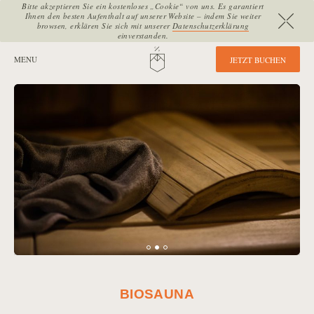
Bitte akzeptieren Sie ein kostenloses „Cookie“ von uns. Es garantiert
Ihnen den besten Aufenthalt auf unserer Website – indem Sie weiter
browsen, erklären Sie sich mit unserer
Datenschutzerklärung
einverstanden.
SEITENBEREICHE:
MENU
HOME
J
E
T
Z
T
B
U
C
H
E
N
BIOSAUNA