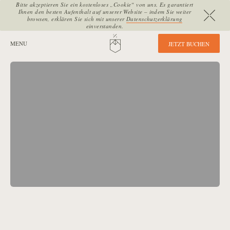
Bitte akzeptieren Sie ein kostenloses „Cookie“ von uns. Es garantiert
Ihnen den besten Aufenthalt auf unserer Website – indem Sie weiter
browsen, erklären Sie sich mit unserer
Datenschutzerklärung
einverstanden.
SEITENBEREICHE:
MENU
HOME
J
E
T
Z
T
B
U
C
H
E
N