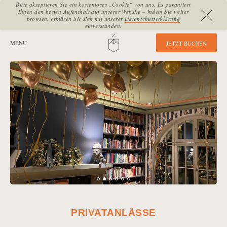
Bitte akzeptieren Sie ein kostenloses „Cookie“ von uns. Es garantiert
Ihnen den besten Aufenthalt auf unserer Website – indem Sie weiter
browsen, erklären Sie sich mit unserer
Datenschutzerklärung
einverstanden.
SEITENBEREICHE:
MENU
HOME
J
E
T
Z
T
B
U
C
H
E
N
PRIVATANLÄSSE